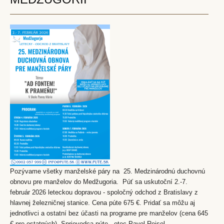
Pozývame všetky manželské páry na 25. Medzinárodnú duchovnú
obnovu pre manželov do Medžugoria. Púť sa uskutoční 2.-7.
február 2026 leteckou dopravou - spoločný odchod z Bratislavy z
hlavnej železničnej stanice. Cena púte 675 €. Pridať sa môžu aj
jednotlivci a ostatní bez účasti na programe pre manželov (cena 645
€ pre ostatných). Sprievodca púte - otec Pavol Reisel.