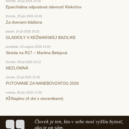
štvrtok, 30 júl 2026 14:16
Eparchiálna odpustová slávnosť Klokočov
štvrtok, 25 jún 2026 10:45
Za dverami kláštora
piatok, 24 júl 2026 19:32
GLADIOLY V KEŽMARSKEJ BAZILIKE
pondelok, 03 august 2026 14:44
Streda na R17 – Martina Belejová
štvrtok, 09 júl 2026 23:12
NEZLOMNÁ
streda, 15 júl 2026 15:30
PUTOVANIE ZA NANEBOVZATOU 2026
sobota, 06 jún 2026 17:45
#ŽiNaplno (4 dni s vincentkami)
Človek je ten, kto v sebe nosí vyššiu bytosť,
ako je on sám.