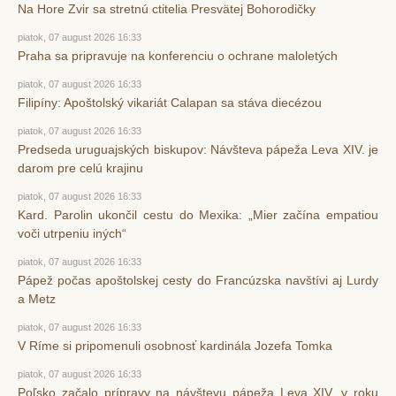
Na Hore Zvir sa stretnú ctitelia Presvätej Bohorodičky
piatok, 07 august 2026 16:33
Praha sa pripravuje na konferenciu o ochrane maloletých
piatok, 07 august 2026 16:33
Filipíny: Apoštolský vikariát Calapan sa stáva diecézou
piatok, 07 august 2026 16:33
Predseda uruguajských biskupov: Návšteva pápeža Leva XIV. je
darom pre celú krajinu
piatok, 07 august 2026 16:33
Kard. Parolin ukončil cestu do Mexika: „Mier začína empatiou
voči utrpeniu iných“
piatok, 07 august 2026 16:33
Pápež počas apoštolskej cesty do Francúzska navštívi aj Lurdy
a Metz
piatok, 07 august 2026 16:33
V Ríme si pripomenuli osobnosť kardinála Jozefa Tomka
piatok, 07 august 2026 16:33
Poľsko začalo prípravy na návštevu pápeža Leva XIV. v roku