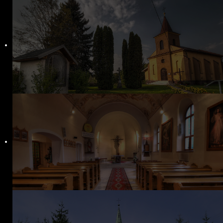
Bratstvo sv. škapuliara
Lektori
Mimoriadni rozdávatelia prijímania
Škola snúbencov
Fotogalérie
Oznamy
Nedeľné oznamy
Manželské ohlášky
Čítanie Božieho slova
Škapuliar – farský infolist
Duchovný život
Sviatosti