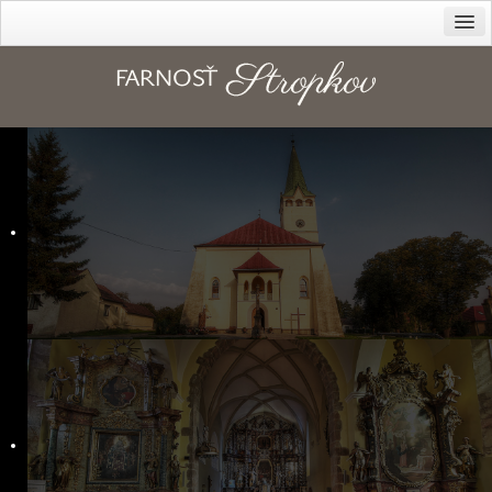
Farnosť
Cirkev – diecéza
Dekanát
História farnosti
Kanonická vizitácia z r. 1816
Duchovné povolania
Správcovia farnosti
Kapláni
Rehoľníci
Rodáci
Kostoly
Sanktuárium