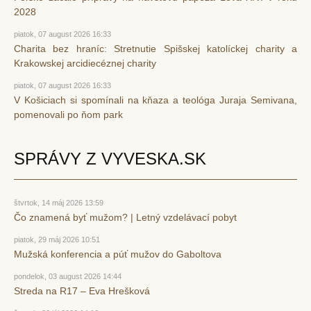
2028
piatok, 07 august 2026 16:33
Charita bez hraníc: Stretnutie Spišskej katolíckej charity a
Krakowskej arcidiecéznej charity
piatok, 07 august 2026 16:33
V Košiciach si spomínali na kňaza a teológa Juraja Semivana,
pomenovali po ňom park
SPRÁVY Z VYVESKA.SK
štvrtok, 14 máj 2026 13:59
Čo znamená byť mužom? | Letný vzdelávací pobyt
piatok, 29 máj 2026 10:51
Mužská konferencia a púť mužov do Gaboltova
pondelok, 03 august 2026 14:44
Streda na R17 – Eva Hrešková