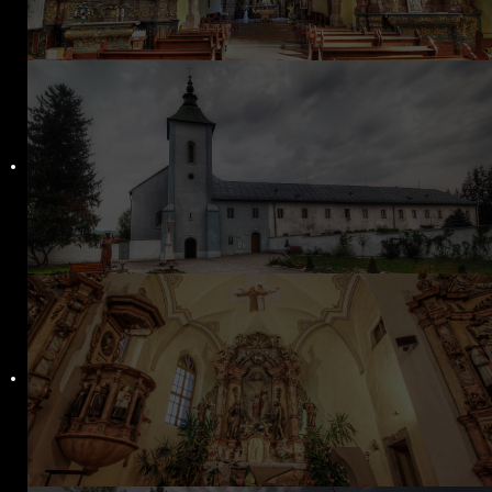
Filiálky
Kláštorný kostol Stropkov
Baňa
Chotča
Kalvária
CZŠ sv. Petra a Pavla
Komunitné centrum
Dom detí Božieho milosrdenstva
Zmluvy
Ochrana osobných údajov
Aktuality
Spoločenstvá
Bratstvo sv. ruženca