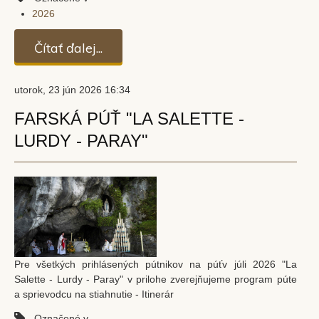
2026
Čítať ďalej...
utorok, 23 jún 2026 16:34
FARSKÁ PÚŤ "LA SALETTE -
LURDY - PARAY"
Pre všetkých prihlásených pútnikov na púťv júli 2026 "La
Salette - Lurdy - Paray" v prilohe zverejňujeme program púte
a sprievodcu na stiahnutie - Itinerár
Označené v