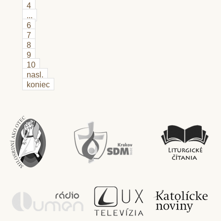
4
...
6
7
8
9
10
nasl.
koniec