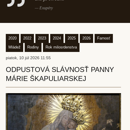
Exupéry
2020
2022
2023
2024
2025
2026
Farnosť
Mládež
Rodiny
Rok milosrdenstva
piatok, 10 júl 2026 11:55
ODPUSTOVÁ SLÁVNOSŤ PANNY
MÁRIE ŠKAPULIARSKEJ