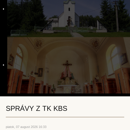
Krst
Birmovanie
Eucharistia
Pokánie
Pomazanie chorých
Posvätný stav
Manželstvo
Katolícky pohreb
Kontakt
SPRÁVY Z TK KBS
piatok, 07 august 2026 16:33