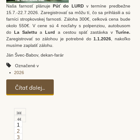
Naša farnosť plánuje
Púť do LURD
v termíne predbežne
15.7.-22.7.2026. Zaregistrovať sa môžu tí, čo sa prihlásili a sú
farníci stropkovskej farnosti. Záloha 300€, celková cena bude
okolo 550€. V cene sú 4 nocľahy s polpenziou, autobusom
do
La Salettu
a
Lurd
a cestou späť zastávka v
Turíne.
Zaregistrovať so zálohou je potrebné do
1.1.2026
, nakoľko
musíme zaplatiť zálohu.
Ján Švec-Babov, dekan-farár
Označené v
2026
Čítať ďalej...
1
2
3