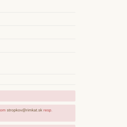
ilom
stropkov@rimkat.sk
resp.