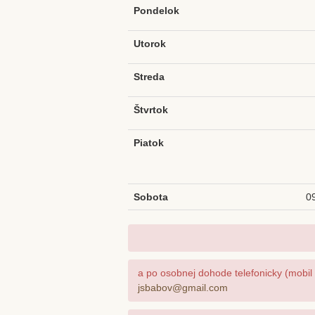
Pondelok
Utorok
Streda
Štvrtok
Piatok
Sobota
0
a po osobnej dohode telefonicky (mobi
jsbabov@gmail.com