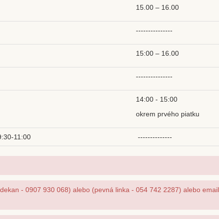
15.00 – 16.00
---------------
15:00 – 16.00
---------------
14:00 - 15:00
okrem prvého piatku
9:30-11:00
--------------
l dekan - 0907 930 068) alebo (pevná linka - 054 742 2287) alebo ema