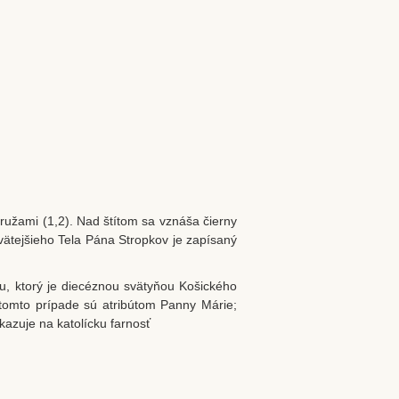
ružami (1,2). Nad štítom sa vznáša čierny
vätejšieho Tela Pána Stropkov je zapísaný
u, ktorý je diecéznou svätyňou Košického
 tomto prípade sú atribútom Panny Márie;
azuje na katolícku farnosť