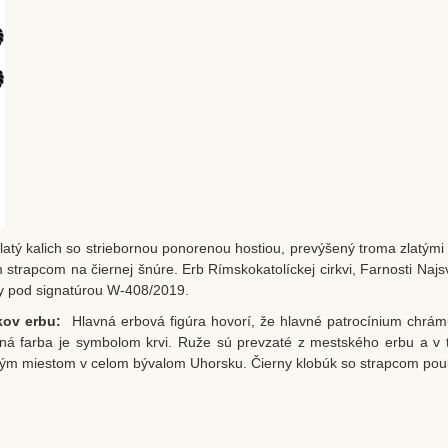
latý kalich so striebornou ponorenou hostiou, prevýšený troma zlatými 
 strapcom na čiernej šnúre. Erb Rímskokatolíckej cirkvi, Farnosti Najs
iky pod signatúrou W-408/2019.
vkov erbu:
Hlavná erbová figúra hovorí, že hlavné patrocínium chrám
rvená farba je symbolom krvi. Ruže sú prevzaté z mestského erbu a v
ckým miestom v celom bývalom Uhorsku. Čierny klobúk so strapcom pouk