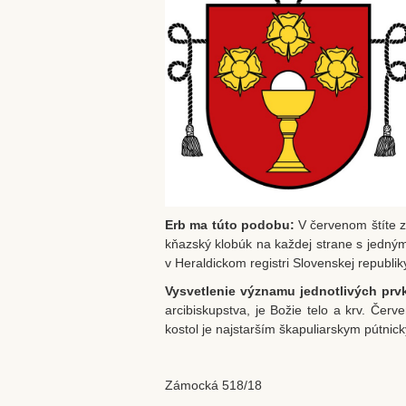
Erb ma túto podobu:
V červenom štíte z
kňazský klobúk na každej strane s jedným
v Heraldickom registri Slovenskej republ
Vysvetlenie významu jednotlivých pr
arcibiskupstva, je Božie telo a krv. Če
kostol je najstarším škapuliarskym pútni
Zámocká 518/18