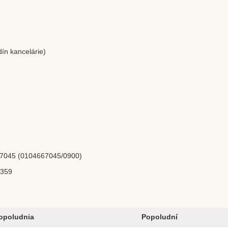
n kancelárie)
7045 (0104667045/0900)
0359
opoludnia
Popoludní