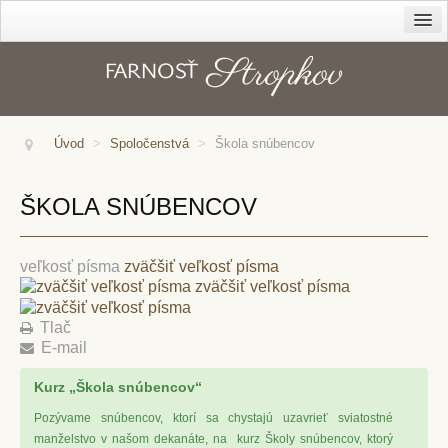
Farnosť
Cirkev – diecéza
Dekanát
Úvod
>
Spoločenstvá
>
Škola snúbencov
História farnosti
Kanonická vizitácia z r. 1816
ŠKOLA SNÚBENCOV
Duchovné povolania
Správcovia farnosti
veľkosť písma
zväčšiť veľkosť písma
zväčšiť veľkosť písma
Kapláni
Tlač
Rehoľníci
E-mail
Rodáci
Kurz „Škola snúbencov“
Kostoly
Pozývame snúbencov, ktorí sa chystajú uzavrieť sviatostné
Sanktuárium
manželstvo v našom dekanáte, na kurz Školy snúbencov, ktorý