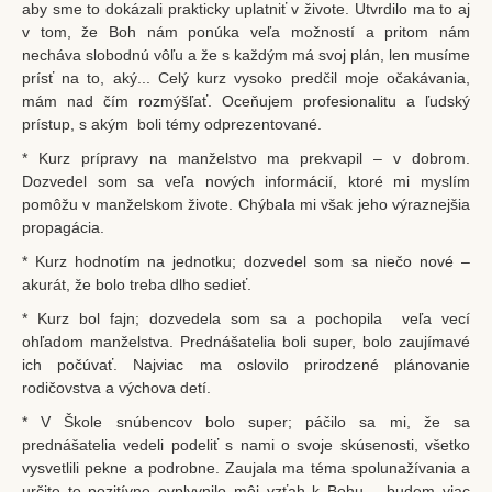
Krst
aby sme to dokázali prakticky uplatniť v živote. Utvrdilo ma to aj
v tom, že Boh nám ponúka veľa možností a pritom nám
Birmovanie
necháva slobodnú vôľu a že s každým má svoj plán, len musíme
prísť na to, aký... Celý kurz vysoko predčil moje očakávania,
Eucharistia
mám nad čím rozmýšľať. Oceňujem profesionalitu a ľudský
Pokánie
prístup, s akým boli témy odprezentované.
Pomazanie chorých
* Kurz prípravy na manželstvo ma prekvapil – v dobrom.
Dozvedel som sa veľa nových informácií, ktoré mi myslím
Posvätný stav
pomôžu v manželskom živote. Chýbala mi však jeho výraznejšia
propagácia.
Manželstvo
* Kurz hodnotím na jednotku; dozvedel som sa niečo nové –
Katolícky pohreb
akurát, že bolo treba dlho sedieť.
Kontakt
* Kurz bol fajn; dozvedela som sa a pochopila veľa vecí
ohľadom manželstva. Prednášatelia boli super, bolo zaujímavé
ich počúvať. Najviac ma oslovilo prirodzené plánovanie
rodičovstva a výchova detí.
* V Škole snúbencov bolo super; páčilo sa mi, že sa
prednášatelia vedeli podeliť s nami o svoje skúsenosti, všetko
vysvetlili pekne a podrobne. Zaujala ma téma spolunažívania a
určite to pozitívne ovplyvnilo môj vzťah k Bohu – budem viac