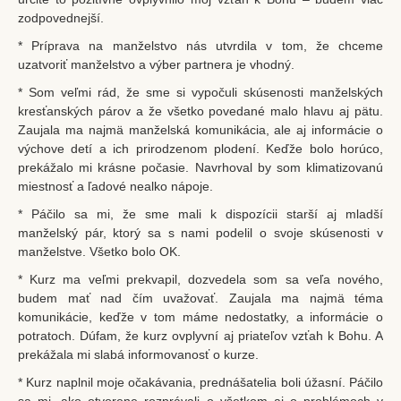
zodpovednejší.
* Príprava na manželstvo nás utvrdila v tom, že chceme
uzatvoriť manželstvo a výber partnera je vhodný.
* Som veľmi rád, že sme si vypočuli skúsenosti manželských
kresťanských párov a že všetko povedané malo hlavu aj pätu.
Zaujala ma najmä manželská komunikácia, ale aj informácie o
výchove detí a ich prirodzenom plodení. Keďže bolo horúco,
prekážalo mi krásne počasie. Navrhoval by som klimatizovanú
miestnosť a ľadové nealko nápoje.
* Páčilo sa mi, že sme mali k dispozícii starší aj mladší
manželský pár, ktorý sa s nami podelil o svoje skúsenosti v
manželstve. Všetko bolo OK.
* Kurz ma veľmi prekvapil, dozvedela som sa veľa nového,
budem mať nad čím uvažovať. Zaujala ma najmä téma
komunikácie, keďže v tom máme nedostatky, a informácie o
potratoch. Dúfam, že kurz ovplyvní aj priateľov vzťah k Bohu. A
prekážala mi slabá informovanosť o kurze.
* Kurz naplnil moje očakávania, prednášatelia boli úžasní. Páčilo