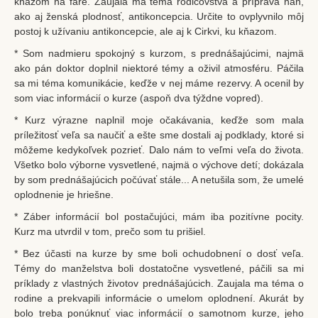
kňazom na fare. Zaujala ma téma rodičovstva a príprava naň,
ako aj ženská plodnosť, antikoncepcia. Určite to ovplyvnilo môj
postoj k užívaniu antikoncepcie, ale aj k Cirkvi, ku kňazom.
* Som nadmieru spokojný s kurzom, s prednášajúcimi, najmä
ako pán doktor doplnil niektoré témy a oživil atmosféru. Páčila
sa mi téma komunikácie, keďže v nej máme rezervy. A ocenil by
som viac informácií o kurze (aspoň dva týždne vopred).
* Kurz výrazne naplnil moje očakávania, keďže som mala
príležitosť veľa sa naučiť a ešte sme dostali aj podklady, ktoré si
môžeme kedykoľvek pozrieť. Dalo nám to veľmi veľa do života.
Všetko bolo výborne vysvetlené, najmä o výchove detí; dokázala
by som prednášajúcich počúvať stále... A netušila som, že umelé
oplodnenie je hriešne.
* Záber informácií bol postačujúci, mám iba pozitívne pocity.
Kurz ma utvrdil v tom, prečo som tu prišiel.
* Bez účasti na kurze by sme boli ochudobnení o dosť veľa.
Témy do manželstva boli dostatočne vysvetlené, páčili sa mi
príklady z vlastných životov prednášajúcich. Zaujala ma téma o
rodine a prekvapili informácie o umelom oplodnení. Akurát by
bolo treba ponúknuť viac informácií o samotnom kurze, jeho