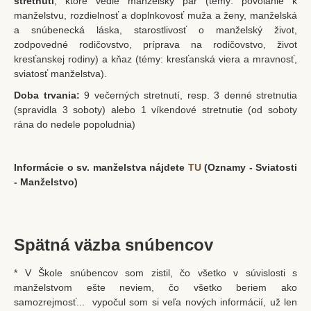
stretnutí
, ktoré vedie manželský pár (témy: povolanie k
manželstvu, rozdielnosť a doplnkovosť muža a ženy, manželská
Bratstvo sv. škapuliara
a snúbenecká láska, starostlivosť o manželský život,
zodpovedné rodičovstvo, príprava na rodičovstvo, život
Lektori
kresťanskej rodiny) a kňaz (témy: kresťanská viera a mravnosť,
Mimoriadni rozdávatelia prijímania
sviatosť manželstva).
Škola snúbencov
Doba trvania:
9 večerných stretnutí, resp. 3 denné stretnutia
(spravidla 3 soboty) alebo 1 víkendové stretnutie (od soboty
Fotogalérie
rána do nedele popoludnia)
Oznamy
Nedeľné oznamy
Informácie o sv. manželstva nájdete
TU
(Oznamy - Sviatosti
- Manželstvo)
Manželské ohlášky
Čítanie Božieho slova
Škapuliar – farský infolist
Spätná väzba snúbencov
Duchovný život
* V Škole snúbencov som zistil, čo všetko v súvislosti s
manželstvom ešte neviem, čo všetko beriem ako
Sviatosti
samozrejmosť... vypočul som si veľa nových informácií, už len