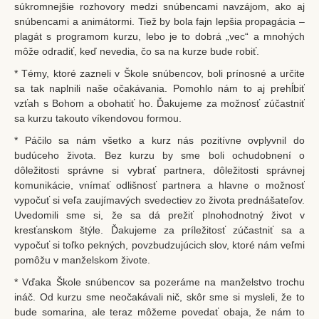
súkromnejšie rozhovory medzi snúbencami navzájom, ako aj
snúbencami a animátormi. Tiež by bola fajn lepšia propagácia –
plagát s programom kurzu, lebo je to dobrá „vec“ a mnohých
môže odradiť, keď nevedia, čo sa na kurze bude robiť.
* Témy, ktoré zazneli v Škole snúbencov, boli prínosné a určite
sa tak naplnili naše očakávania. Pomohlo nám to aj prehĺbiť
vzťah s Bohom a obohatiť ho. Ďakujeme za možnosť zúčastniť
sa kurzu takouto víkendovou formou.
* Páčilo sa nám všetko a kurz nás pozitívne ovplyvnil do
budúceho života. Bez kurzu by sme boli ochudobnení o
dôležitosti správne si vybrať partnera, dôležitosti správnej
komunikácie, vnímať odlišnosť partnera a hlavne o možnosť
vypočuť si veľa zaujímavých svedectiev zo života prednášateľov.
Uvedomili sme si, že sa dá prežiť plnohodnotný život v
kresťanskom štýle. Ďakujeme za príležitosť zúčastniť sa a
vypočuť si toľko pekných, povzbudzujúcich slov, ktoré nám veľmi
pomôžu v manželskom živote.
* Vďaka Škole snúbencov sa pozeráme na manželstvo trochu
ináč. Od kurzu sme neočakávali nič, skôr sme si mysleli, že to
bude somarina, ale teraz môžeme povedať obaja, že nám to