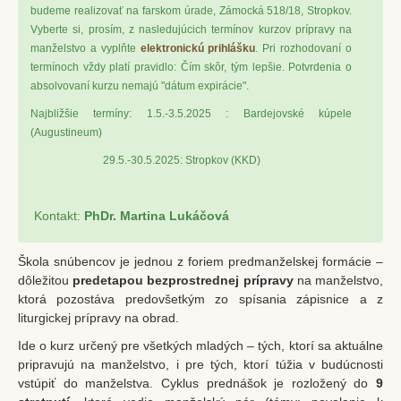
budeme realizovať na farskom úrade, Zámocká 518/18, Stropkov.
Filiálky
Vyberte si, prosím, z nasledujúcich termínov kurzov prípravy na
manželstvo a vyplňte
elektronickú prihlášku
. Pri rozhodovaní o
Kláštorný kostol Stropkov
termínoch vždy platí pravidlo: Čím skôr, tým lepšie. Potvrdenia o
Baňa
absolvovaní kurzu nemajú "dátum expirácie".
Najbližšie termíny: 1.5.-3.5.2025 : Bardejovské kúpele
Chotča
(Augustineum)
Kalvária
29.5.-30.5.2025: Stropkov (KKD)
CZŠ sv. Petra a Pavla
Komunitné centrum
Kontakt:
PhDr. Martina Lukáčová
Dom detí Božieho milosrdenstva
Škola snúbencov je jednou z foriem predmanželskej formácie –
Zmluvy
dôležitou
predetapou bezprostrednej prípravy
na manželstvo,
ktorá pozostáva predovšetkým zo spísania zápisnice a z
Ochrana osobných údajov
liturgickej prípravy na obrad.
Aktuality
Ide o kurz určený pre všetkých mladých – tých, ktorí sa aktuálne
pripravujú na manželstvo, i pre tých, ktorí túžia v budúcnosti
Spoločenstvá
vstúpiť do manželstva. Cyklus prednášok je rozložený do
9
Bratstvo sv. ruženca