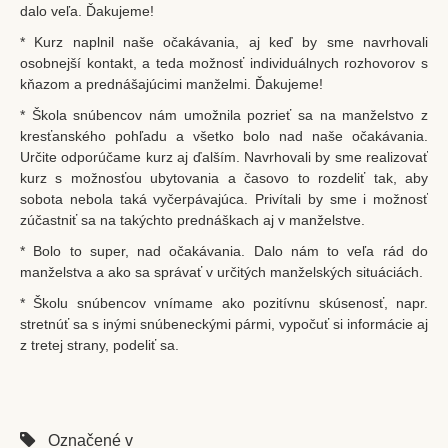
dalo veľa. Ďakujeme!
* Kurz naplnil naše očakávania, aj keď by sme navrhovali
osobnejší kontakt, a teda možnosť individuálnych rozhovorov s
kňazom a prednášajúcimi manželmi. Ďakujeme!
* Škola snúbencov nám umožnila pozrieť sa na manželstvo z
kresťanského pohľadu a všetko bolo nad naše očakávania.
Určite odporúčame kurz aj ďalším. Navrhovali by sme realizovať
kurz s možnosťou ubytovania a časovo to rozdeliť tak, aby
sobota nebola taká vyčerpávajúca. Privítali by sme i možnosť
zúčastniť sa na takýchto prednáškach aj v manželstve.
* Bolo to super, nad očakávania. Dalo nám to veľa rád do
manželstva a ako sa správať v určitých manželských situáciách.
* Školu snúbencov vnímame ako pozitívnu skúsenosť, napr.
stretnúť sa s inými snúbeneckými pármi, vypočuť si informácie aj
z tretej strany, podeliť sa.
Označené v