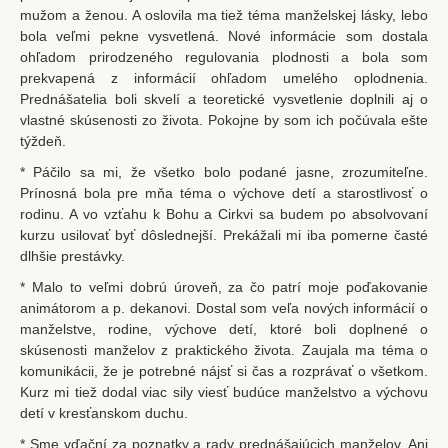
mužom a ženou. A oslovila ma tiež téma manželskej lásky, lebo
bola veľmi pekne vysvetlená. Nové informácie som dostala
ohľadom prirodzeného regulovania plodnosti a bola som
prekvapená z informácií ohľadom umelého oplodnenia.
Prednášatelia boli skvelí a teoretické vysvetlenie doplnili aj o
vlastné skúsenosti zo života. Pokojne by som ich počúvala ešte
týždeň.
* Páčilo sa mi, že všetko bolo podané jasne, zrozumiteľne.
Prínosná bola pre mňa téma o výchove detí a starostlivosť o
rodinu. A vo vzťahu k Bohu a Cirkvi sa budem po absolvovaní
kurzu usilovať byť dôslednejší. Prekážali mi iba pomerne časté
dlhšie prestávky.
* Malo to veľmi dobrú úroveň, za čo patrí moje poďakovanie
animátorom a p. dekanovi. Dostal som veľa nových informácií o
manželstve, rodine, výchove detí, ktoré boli doplnené o
skúsenosti manželov z praktického života. Zaujala ma téma o
komunikácii, že je potrebné nájsť si čas a rozprávať o všetkom.
Kurz mi tiež dodal viac sily viesť budúce manželstvo a výchovu
detí v kresťanskom duchu.
* Sme vďační za poznatky a rady prednášajúcich manželov. Ani