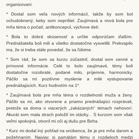
organizovaní.
* Dostal som veľa nových informácií, takže by som bol
ochudobnený, keby som neprišiel. Zaujímavá a nová bola pre
mňa téma o počatí, antikoncepcii, výchove detí.
* Bola to dobrá skúsenosť a určite odporúčam ďalším.
Prednášatelia boli milí a všetko dostatočne vysvetlili. Prekvapilo
ma, že si treba stále povedať, že sa ľúbime.
* Som rád, že som sa kurzu zúčastnil, dostal som cenné a
prínosné informácie. Celé to bolo zaujímavé, témy boli
dostatočne rozobraté, podané milo, príjemne, harmonicky.
Páčilo sa mi pozitívne myslenie a milé vystupovanie
prednášajúcich. Kurz hodnotím na 1*.
* Zaujímavá bola pre mňa téma o rozdielnosti muža a ženy.
Páčilo sa mi, ako otvorene a priamo prednášajúci rozprávali,
pretože sa doma o viacerých „zakázaných“ témach nehovorí.
Akurát som mala strach položiť im otázky... S kurzom som však
veľmi spokojná, otvoril mi oči aj dušu pre Boha.
* Kurz mi dodal iný pohľad na snúbenca, že je pre mňa darom a
požehnaním. Najviac si pamätám tému o rozdieloch medzi