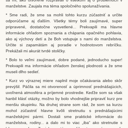
sa mi, ako otvorene rozprávali o všetkom aj o problémoch v
manželstve. Zaujala ma téma spoločného spolunažívania.
* Sme radi, že sme sa mohli tohto kurzu zúčastniť a určite
odporúčame aj ďalším. Všetky témy boli zaujímavé, super
pripravené, dostatočne vysvetlené... Prekvapili ma hlavne
informácie ohľadom spoznania a chápania opačného pohlavia,
ako aj výchovy detí a že Boh vstupuje s nami do manželstva.
Určite si zapamätám aj poradie v hodnotovom rebríčku.
Prekážali mi akurát tvrdé stoličky.
* Bolo to veľmi zaujímavé, dobre podané, jednoducho super!
Prekvapili ma informácie ohľadom ženskej plodnosti a že sme
museli dlho sedieť.
* Kurz vo výraznej miere naplnil moje očakávania alebo skôr
prevýšil. Páčila sa mi otvorenosť a úprimnosť prednášajúcich,
uvoľnená atmosféra a príjemné prostredie. Keďže som sa však
hanbil klásť otázky, možno by bolo vhodnejšie pripraviť kurz pre
menšiu skupinku. Na druhej strane som rád, že som sa kurzu
mohol zúčastniť hlavne kvôli stretnutiu s prednášajúcimi
manželskými pármi. Dostali sme praktické informácie do
manželstva, rodiny... a dalo mi to viac „iba“ ako stretnutie s