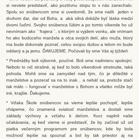
si neviete predstaviť, akú pozitívnu stopu to v nás zanechalo.
Spolu so snúbencom sme si uvedomili, že sme našli jeden v
druhom dar, dar od Boha, a aká silná dokáže byť láska medzi
dvomi ľuďmi. Svojho snúbenca ľúbim a po tomto víkende ho už
nevnímam ako ´´frajera´´, s ktorým si vyjdem vonku, ale vnímam
ho ako budúceho manžela a otca svojich detí, ako muža, ktorý
ma bude dokonale poznať, celou svojou dušou a telom mi bude
oddaný a ja jemu. ĎAKUJEME. Počúvali by sme Vás aj týždeň.
* Prednášky boli výborné, poučné. Boli sme nadmieru spokojní.
Nebolo to nič strašné, aj keď to bolo víkendové stretnutie, taká
pohoda. Mohli sme sa zamyslieť nad tým, čo je dôležité v
manželstve a pozerať sa na to inak... a nebáť sa, pretože stačí
tak málo – fungovať v manželstve s Bohom a všetko môže byť
iné, krajšie. Ďakujeme.
* Vďaka Škole snúbencov sa vieme lepšie pochopiť, lepšie
chápeme, čo znamená sviatosť manželstva a dostali sme
základy výchovy a vzťahu k deťom. Kurz naplnil naše
očakávania, aj keď vieme si predstaviť, že by začínal už od
piatka večerným programom pre snúbencov, kde by bola
možnosť lepšie sa spoznať a bol by tak priestor aj na