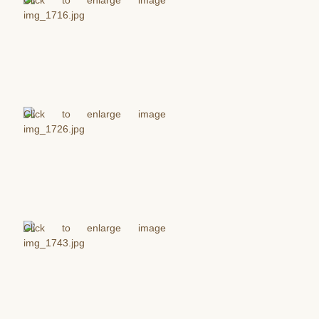
Filiálky
Kláštorný kostol Stropkov
Baňa
Chotča
Kalvária
CZŠ sv. Petra a Pavla
Komunitné centrum
Dom detí Božieho milosrdenstva
Zmluvy
Ochrana osobných údajov
Aktuality
Spoločenstvá
Bratstvo sv. ruženca