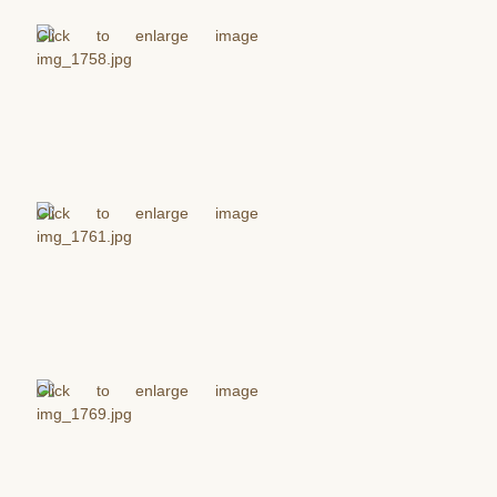
Bratstvo sv. škapuliara
Lektori
Mimoriadni rozdávatelia prijímania
Škola snúbencov
Fotogalérie
Oznamy
Nedeľné oznamy
Manželské ohlášky
Čítanie Božieho slova
Škapuliar – farský infolist
Duchovný život
Sviatosti