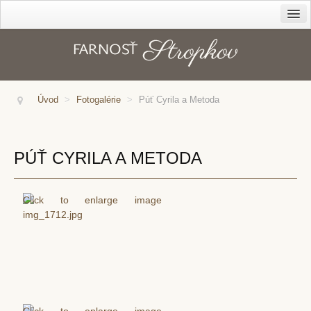
Farnosť
Cirkev – diecéza
Dekanát
Úvod
>
Fotogalérie
>
Púť Cyrila a Metoda
História farnosti
Kanonická vizitácia z r. 1816
PÚŤ CYRILA A METODA
Duchovné povolania
Správcovia farnosti
Kapláni
Rehoľníci
Rodáci
Kostoly
Sanktuárium