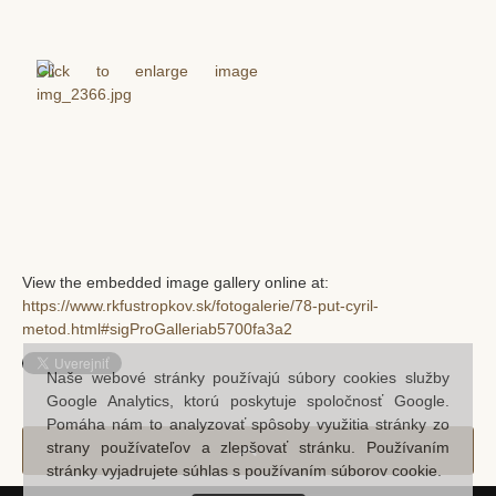
View the embedded image gallery online at:
https://www.rkfustropkov.sk/fotogalerie/78-put-cyril-
metod.html#sigProGalleriab5700fa3a2
Naše webové stránky používajú súbory cookies služby
Google Analytics, ktorú poskytuje spoločnosť Google.
Pomáha nám to analyzovať spôsoby využitia stránky zo
strany používateľov a zlepšovať stránku. Používaním
stránky vyjadrujete súhlas s používaním súborov cookie.