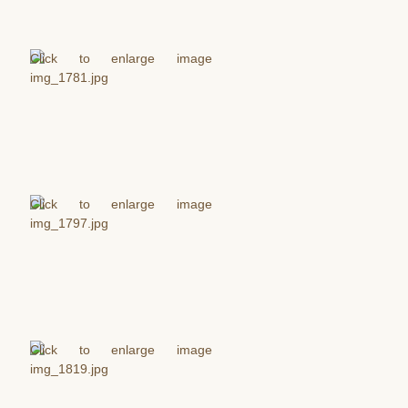
Krst
Birmovanie
Eucharistia
Pokánie
Pomazanie chorých
Posvätný stav
Manželstvo
Katolícky pohreb
Kontakt