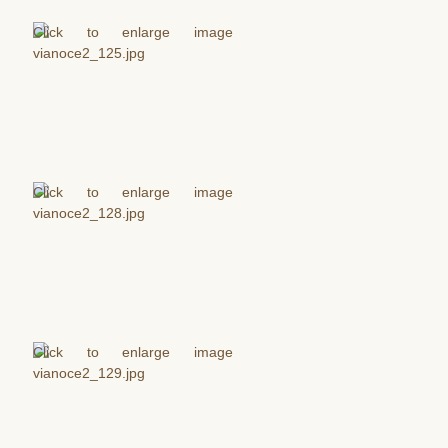
Bratstvo sv. škapuliara
Lektori
Mimoriadni rozdávatelia prijímania
Škola snúbencov
Fotogalérie
Oznamy
Nedeľné oznamy
Manželské ohlášky
Čítanie Božieho slova
Škapuliar – farský infolist
Duchovný život
Sviatosti