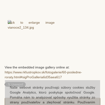
View the embedded image gallery online at:
https://www.rkfustropkov.sk/fotogalerie/60-posledne-
roraty.html#sigProGalleria6d35aea617
Naše webové stránky používajú súbory cookies služby
Google Analytics, ktorú poskytuje spoločnosť Google.
Pomáha nám to analyzovať spôsoby využitia stránky zo
strany používateľov a zlepšovať stránku. Používaním