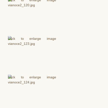
Filiálky
Kláštorný kostol Stropkov
Baňa
Chotča
Kalvária
CZŠ sv. Petra a Pavla
Komunitné centrum
Dom detí Božieho milosrdenstva
Zmluvy
Ochrana osobných údajov
Aktuality
Spoločenstvá
Bratstvo sv. ruženca