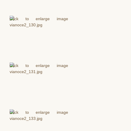
Krst
Birmovanie
Eucharistia
Pokánie
Pomazanie chorých
Posvätný stav
Manželstvo
Katolícky pohreb
Kontakt